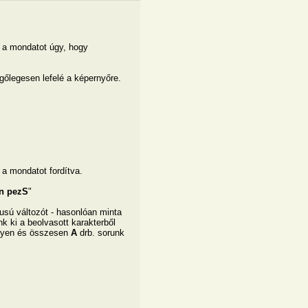
 a mondatot úgy, hogy
gőlegesen lefelé a képernyőre.
a mondatot fordítva.
n pezS
"
pusú változót - hasonlóan minta
unk ki a beolvasott karakterből
egyen és összesen
A
drb. sorunk