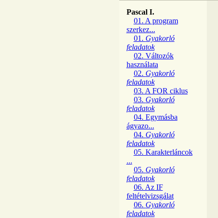
Pascal I.
01. A program
szerkez...
01.
Gyakorló
feladatok
02. Változók
használata
02.
Gyakorló
feladatok
03. A FOR ciklus
03.
Gyakorló
feladatok
04. Egymásba
ágyazo...
04.
Gyakorló
feladatok
05. Karakterláncok
...
05.
Gyakorló
feladatok
06. Az IF
feltételvizsgálat
06.
Gyakorló
feladatok