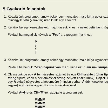
5 Gyakorló feladatok
Készítsünk programot, amely bekér egy mondatot, majd kiírja ugyanezt
mindegyik betű (karakter) után kirak egy szóközt.
Kérjünk be egy keresztnevet, majd írassuk ki ezt a nevet betűnként füg
Például ha megadjuk névnek a "
Peti
"-t, a program írja ki ezt:
P
e
t
i
Készítsünk programot, amely bekér egy mondatot, majd kiírja ugyanezt 
Például ha beírjuk "
Szep napunk van ma.
", kiírja ezt: "
.am nav knupa
Olvassunk be egy
A
természetes számot és egy
CH
karaktert (
char
tí
string
típust, csak a deklarálásnál
string
helyett
char
-t írunk). Rajzolj
egy
A
oldalú négyzetet a képernyőre (minden sorban
A
drb. karakter l
legyen) egymásba ágyazott cilusok segítségével.
Például
A=4
-re és
CH='M'
-re rajzolja ki a program ezt:
MMMM
MMMM
MMMM