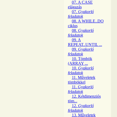
07. A CASE
elágazás
07.
Gyakorló
feladatok
08. A WHILE..DO
ciklus
08.
Gyakorló
feladatok
09. A
REPEAT..UNTIL ...
09.
Gyakorló
feladatok
10. Tömbök
(ARRAY ...
10.
Gyakorló
feladatok
11. Műveletek
tömbökkel
11.
Gyakorló
feladatok
12. Kétdimenziós
töm...
12.
Gyakorló
feladatok
13. Műveletek