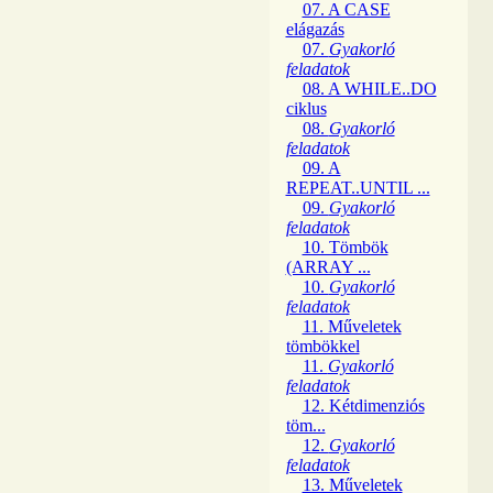
07. A CASE
elágazás
07.
Gyakorló
feladatok
08. A WHILE..DO
ciklus
08.
Gyakorló
feladatok
09. A
REPEAT..UNTIL ...
09.
Gyakorló
feladatok
10. Tömbök
(ARRAY ...
10.
Gyakorló
feladatok
11. Műveletek
tömbökkel
11.
Gyakorló
feladatok
12. Kétdimenziós
töm...
12.
Gyakorló
feladatok
13. Műveletek