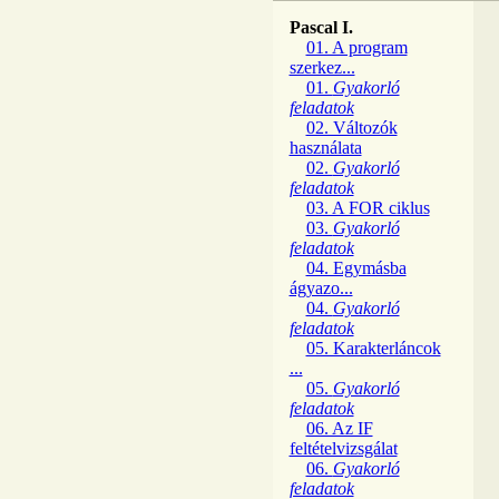
Pascal I.
01. A program
szerkez...
01.
Gyakorló
feladatok
02. Változók
használata
02.
Gyakorló
feladatok
03. A FOR ciklus
03.
Gyakorló
feladatok
04. Egymásba
ágyazo...
04.
Gyakorló
feladatok
05. Karakterláncok
...
05.
Gyakorló
feladatok
06. Az IF
feltételvizsgálat
06.
Gyakorló
feladatok