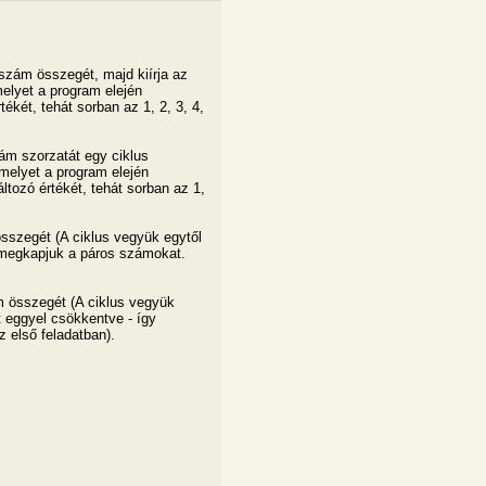
szám összegét, majd kiírja az
lyet a program elején
ékét, tehát sorban az 1, 2, 3, 4,
ám szorzatát egy ciklus
melyet a program elején
ltozó értékét, tehát sorban az 1,
sszegét (A ciklus vegyük egytől
 megkapjuk a páros számokat.
m összegét (A ciklus vegyük
 eggyel csökkentve - így
 első feladatban).