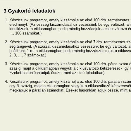
3 Gyakorló feladatok
Készítsünk programot, amely kiszámolja az első 100 drb. természetes 
eredményt. (Az összeg kiszámolásához vezessünk be egy változót, ame
kinullázunk, a ciklusmagban pedig mindig hozzáadjuk a ciklusváltozó ért
..., 100 számokat.)
Készítsünk programot, amely kiszámolja az első 7 drb. természetes sz
segítségével. (A szorzat kiszámolásához vezessünk be egy változót, a
beállítunk 1-re, a ciklusmagban pedig mindig hozzászorozzuk a ciklusvá
2, 3, ..., 7 számokat.)
Készítsünk programot, amely kiszámolja az első 100 drb. páros szám ö
százig, majd a ciklusmagban vegyük a ciklusváltozó kétszeresét - így
Ezeket hasonlóan adjuk össze, mint az első feladatban).
Készítsünk programot, amely kiszámolja az első 100 drb. páratlan szá
egytől százig, majd a ciklusmagban vegyük a ciklusváltozó kétszeresét
megkapjuk a páratlan számokat. Ezeket hasonlóan adjuk össze, mint az