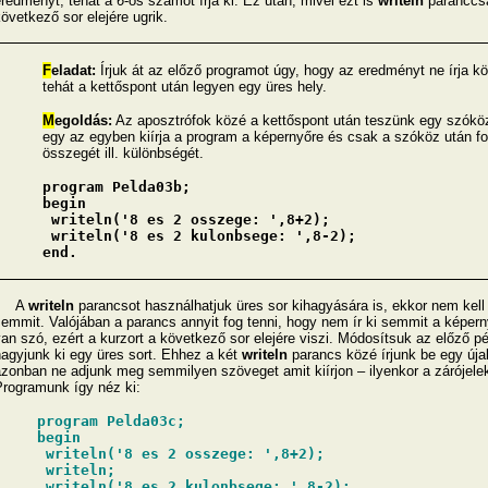
redményt, tehát a
6
-os számot írja ki. Ez után, mivel ezt is
writeln
paranccsal
övetkező sor elejére ugrik.
F
eladat:
Írjuk át az előző programot úgy, hogy az eredményt ne írja kö
tehát a kettőspont után legyen egy üres hely.
M
egoldás:
Az aposztrófok közé a kettőspont után teszünk egy szóközt
egy az egyben kiírja a program a képernyőre és csak a szóköz után fog
összegét ill. különbségét.
program Pelda03b;
begin
writeln('8 es 2 osszege: ',8+2);
writeln('8 es 2 kulonbsege: ',8-2);
end.
A
writeln
parancsot használhatjuk üres sor kihagyására is, ekkor nem kel
emmit. Valójában a parancs annyit fog tenni, hogy nem ír ki semmit a képer
an szó, ezért a kurzort a következő sor elejére viszi. Módosítsuk az előző p
agyjunk ki egy üres sort. Ehhez a két
writeln
parancs közé írjunk be egy új
zonban ne adjunk meg semmilyen szöveget amit kiírjon – ilyenkor a zárójelek
rogramunk így néz ki:
program Pelda03c;
begin
writeln('8 es 2 osszege: ',8+2);
writeln;
writeln('8 es 2 kulonbsege: ',8-2);