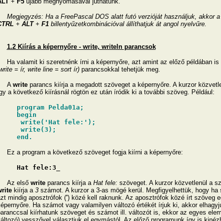
ALT
+
F5
újabb megnyomásával juthatunk.
Megjegyzés: Ha a FreePascal DOS alatt futó verzióját használjuk, akkor a 
CTRL
+
ALT
+
F1
billentyűzetkombinációval állíthatjuk át angol nyelvűre.
1.2 Kiírás a képernyőre - write, writeln parancsok
a valamit ki szeretnénk írni a képernyőre, azt amint az előző példában is 
write = ír, write line = sort ír)
parancsokkal tehetjük meg.
A
write
parancs kiírja a megadott szöveget a képernyőre. A kurzor közvetle
gy a következő kiírásnál rögtön ez után íródik ki a további szöveg. Például:
program Pelda01a;
begin
write('Hat fele:');
write(3);
end.
z a program a következő szöveget fogja kiírni a képernyőre:
Hat fele:3_
Az első
write
parancs kiírja a
Hat fele:
szöveget. A kurzor közvetlenül a 
rite
kiírja a
3
számot. A kurzor a 3-as mögé kerül. Megfigyelhettük, hogy ha s
zt mindig aposztrófok (
'
) közé kell raknunk. Az aposztrófok közé írt szöveg e
épernyőre. Ha számot vagy valamilyen változó értékét írjuk ki, akkor elhagy
aranccsal kiírhatunk szöveget és számot ill. változót is, ekkor az egyes el
áltozó) vesszővel választjuk el egymástól. Az előző programunk így is kiné