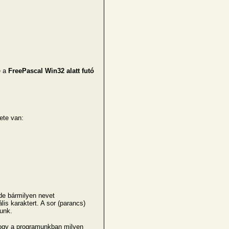
e a
FreePascal Win32 alatt futó
te van:
de bármilyen nevet
s karaktert. A sor (parancs)
unk.
 hogy a programunkban milyen