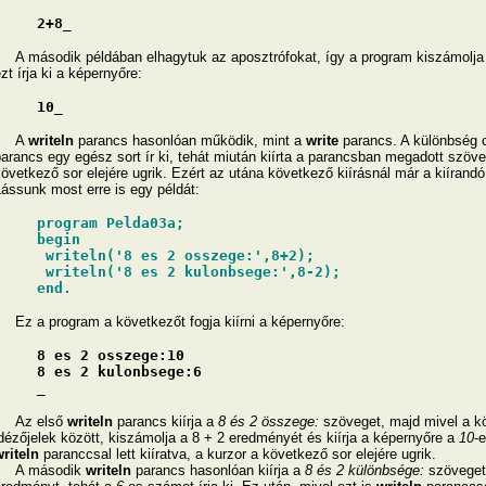
2+8_
 második példában elhagytuk az aposztrófokat, így a program kiszámolja
zt írja ki a képernyőre:
10_
A
writeln
parancs hasonlóan működik, mint a
write
parancs. A különbség 
arancs egy egész sort ír ki, tehát miután kiírta a parancsban megadott szöv
övetkező sor elejére ugrik. Ezért az utána következő kiírásnál már a kiírandó
ássunk most erre is egy példát:
program Pelda03a;
begin
writeln('8 es 2 osszege:',8+2);
writeln('8 es 2 kulonbsege:',8-2);
end.
z a program a következőt fogja kiírni a képernyőre:
8 es 2 osszege:10
8 es 2 kulonbsege:6
_
Az első
writeln
parancs kiírja a
8 és 2 összege:
szöveget, majd mivel a k
dézőjelek között, kiszámolja a 8 + 2 eredményét és kiírja a képernyőre a
10
-
riteln
paranccsal lett kiíratva, a kurzor a következő sor elejére ugrik.
A második
writeln
parancs hasonlóan kiírja a
8 és 2 különbsége:
szöveget,