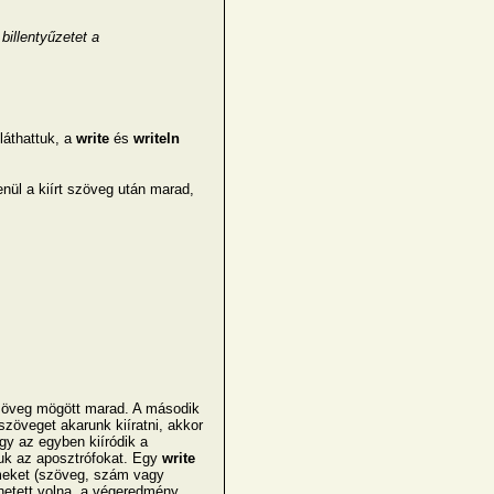
billentyűzetet a
láthattuk, a
write
és
writeln
nül a kiírt szöveg után marad,
szöveg mögött marad. A második
zöveget akarunk kiíratni, akkor
gy az egyben kiíródik a
juk az aposztrófokat. Egy
write
emeket (szöveg, szám vagy
zhetett volna, a végeredmény