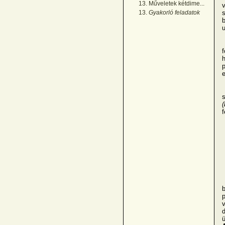
13. Műveletek kétdime...
v
13.
Gyakorló feladatok
s
b
u
f
h
p
e
A
s
(
f
b
p
v
d
ü