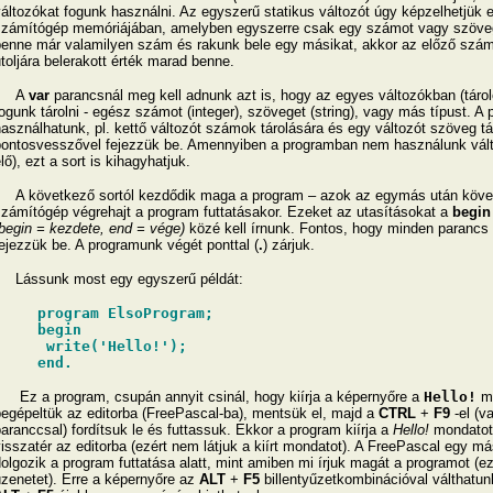
áltozókat fogunk használni. Az egyszerű statikus változót úgy képzelhetjük el
zámítógép memóriájában, amelyben egyszerre csak egy számot vagy szövege
enne már valamilyen szám és rakunk bele egy másikat, akkor az előző szám
toljára belerakott érték marad benne.
A
var
parancsnál meg kell adnunk azt is, hogy az egyes változókban (tárol
ogunk tárolni - egész számot (integer), szöveget (string), vagy más típust. A
asználhatunk, pl. kettő változót számok tárolására és egy változót szöveg táro
ontosvesszővel fejezzük be. Amennyiben a programban nem használunk változ
lő), ezt a sort is kihagyhatjuk.
 következő sortól kezdődik maga a program – azok az egymás után követ
zámítógép végrehajt a program futtatásakor. Ezeket az utasításokat a
begin
begin = kezdete, end = vége)
közé kell írnunk. Fontos, hogy minden parancs 
ejezzük be. A programunk végét ponttal (
.
) zárjuk.
Lássunk most egy egyszerű példát:
program ElsoProgram;
begin
write('Hello!');
end.
Ez a program, csupán annyit csinál, hogy kiírja a képernyőre a
Hello!
mo
egépeltük az editorba (FreePascal-ba), mentsük el, majd a
CTRL
+
F9
-el (v
aranccsal) fordítsuk le és futtassuk. Ekkor a program kiírja a
Hello!
mondatot 
isszatér az editorba (ezért nem látjuk a kiírt mondatot). A FreePascal egy 
olgozik a program futtatása alatt, mint amiben mi írjuk magát a programot (ez
zenetet). Erre a képernyőre az
ALT
+
F5
billentyűzetkombinációval válthatun