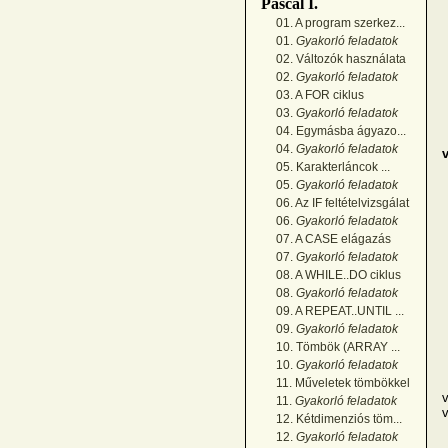
Pascal I.
01. A program szerkez...
01.
Gyakorló feladatok
02. Változók használata
02.
Gyakorló feladatok
03. A FOR ciklus
03.
Gyakorló feladatok
04. Egymásba ágyazo...
M
04.
Gyakorló feladatok
v
05. Karakterláncok ...
05.
Gyakorló feladatok
06. Az IF feltételvizsgálat
06.
Gyakorló feladatok
07. A CASE elágazás
07.
Gyakorló feladatok
08. A WHILE..DO ciklus
08.
Gyakorló feladatok
09. A REPEAT..UNTIL ...
09.
Gyakorló feladatok
10. Tömbök (ARRAY ...
10.
Gyakorló feladatok
11. Műveletek tömbökkel
v
11.
Gyakorló feladatok
v
12. Kétdimenziós töm...
12.
Gyakorló feladatok