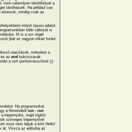
, mint valamilyen tárolóhelyet a
t tárolhatunk. Ha például van
 elveszik, mindig csak az
óhelyekben) milyet típusú adatot
 programunkban több változót is
lására. Itt is a sor végét
ót (bár ez nagyon ritkán fordul
kező utasítások, melyeket a
és az
end
kulcsszavak
után a sort pontosvesszővel (
;
)
ndatot. Ha programunkat
agy a főmenüből
run - run
a képernyőre, majd rögtön
másik szöveges képernyővel
ért most nem látjuk a kiírt
Hello!
k át. Vissza az editorba az