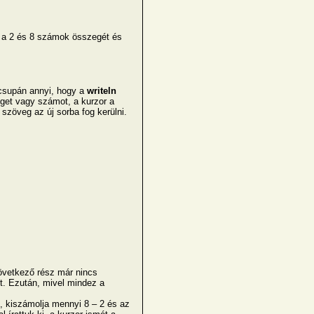
 a 2 és 8 számok összegét és
csupán annyi, hogy a
writeln
eget vagy számot, a kurzor a
 szöveg az új sorba fog kerülni.
övetkező rész már nincs
et. Ezután, mivel mindez a
 kiszámolja mennyi 8 – 2 és az