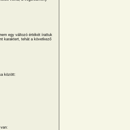
em egy változó értékét írattuk
nt karaktert, tehát a következő
sa között:
 van: