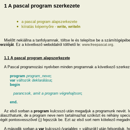
1 A pascal program szerkezete
a pascal program alapszerkezete
kiíratás képernyőre -
write, writeln
ielőtt nekiállna a tanfolyamnak, töltse le és telepítse be a számítógépéb
erzióját
. Ez a következő weboldalról tölthető le:
.
www.freepascal.org
1.1 A pascal program alapszerkezete
A Pascal programozási nyelvben minden programnak a következő szerkeze
program
program_neve
;
var
változók deklarálása
;
begin
parancsok, amit a program végrehajtson
;
end.
Az első sorban a
program
kulcsszó után megadjuk a programunk nevét. I
álaszthatunk, de a program neve nem tartalmazhat szóközt és néhány speciáli
égét pontosvesszővel (
;
) fejezzük be. Ezt az első sort nem kötelező megadn
A második sorban a
var
kulcsszó
(variables = változók)
után felsoroljuk,