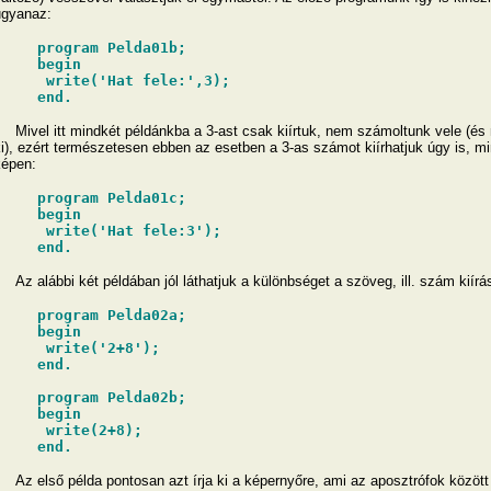
ugyanaz:
program Pelda01b;
begin
write('Hat fele:',3);
end.
ivel itt mindkét példánkba a 3-ast csak kiírtuk, nem számoltunk vele (és n
i), ezért természetesen ebben az esetben a 3-as számot kiírhatjuk úgy is, mi
épen:
program Pelda01c;
begin
write('Hat fele:3');
end.
z alábbi két példában jól láthatjuk a különbséget a szöveg, ill. szám kiírá
program Pelda02a;
begin
write('2+8');
end.
program Pelda02b;
begin
write(2+8);
end.
Az első példa pontosan azt írja ki a képernyőre, ami az aposztrófok között