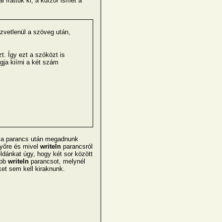
 írattuk ki, a kurzor ismét a
zvetlenül a szöveg után,
. Így ezt a szóközt is
ja kiírni a két szám
l a parancs után megadnunk
nyőre és mivel
writeln
parancsról
éldánkat úgy, hogy két sor között
abb
writeln
parancsot, melynél
et sem kell kiraknunk.