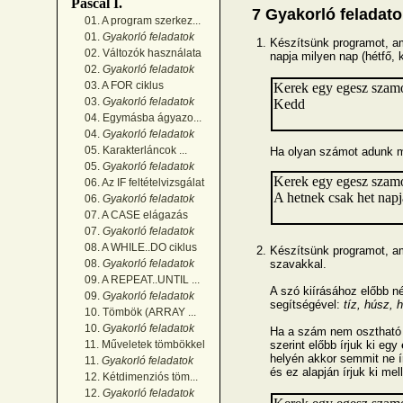
Pascal I.
7 Gyakorló feladato
01. A program szerkez...
01.
Gyakorló feladatok
Készítsünk programot, a
02. Változók használata
napja milyen nap (hétfő, k
02.
Gyakorló feladatok
03. A FOR ciklus
Kerek egy egesz szam
03.
Gyakorló feladatok
Kedd
04. Egymásba ágyazo...
04.
Gyakorló feladatok
05. Karakterláncok ...
Ha olyan számot adunk m
05.
Gyakorló feladatok
Kerek egy egesz szam
06. Az IF feltételvizsgálat
A hetnek csak het napj
06.
Gyakorló feladatok
07. A CASE elágazás
07.
Gyakorló feladatok
08. A WHILE..DO ciklus
Készítsünk programot, am
szavakkal.
08.
Gyakorló feladatok
09. A REPEAT..UNTIL ...
A szó kiírásához előbb n
09.
Gyakorló feladatok
segítségével:
tíz, húsz, 
10. Tömbök (ARRAY ...
10.
Gyakorló feladatok
Ha a szám nem osztható t
szerint előbb írjuk ki egy
11. Műveletek tömbökkel
helyén akkor semmit ne í
11.
Gyakorló feladatok
és ez alapján írjuk ki me
12. Kétdimenziós töm...
12.
Gyakorló feladatok