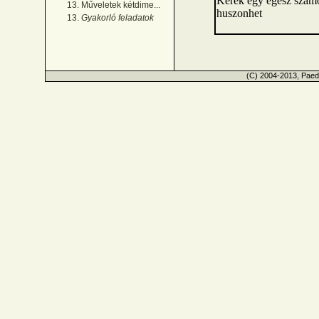
Kerek egy egesz szam
13. Műveletek kétdime...
huszonhet
13.
Gyakorló feladatok
(C) 2004-2013, Paed