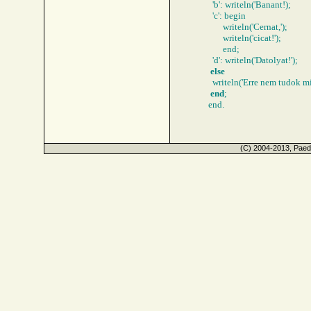
'b': writeln('Banant!);
'c': begin
writeln('Cernat,');
writeln('cicat!');
end;
'd': writeln('Datolyat!');
else
writeln('Erre nem tudok mit
end
;
end.
(C) 2004-2013, Paed