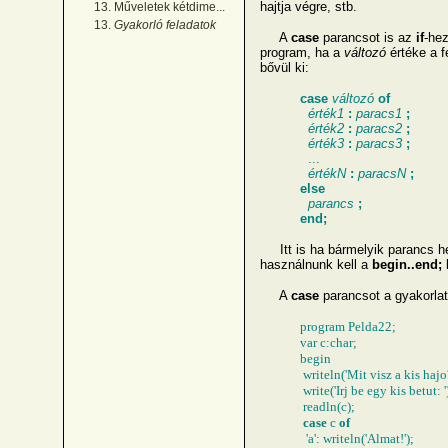
hajtja végre, stb.
13. Műveletek kétdime...
13.
Gyakorló feladatok
A
case
parancsot is az
if
-hez
program, ha a
változó
értéke a f
bővül ki:
case
változó
of
érték1
:
paracs1
;
érték2
:
paracs2
;
érték3
:
paracs3
;
...
értékN
:
paracsN
;
else
parancs
;
end;
Itt is ha bármelyik parancs hel
használnunk kell a
begin..end;
A
case
parancsot a gyakorlat
program Pelda22
;
var c:char;
begin
writeln('Mit visz a kis hajo?
write('Irj be egy kis betut: '
readln(c);
case
c
of
'a': writeln('Almat!');