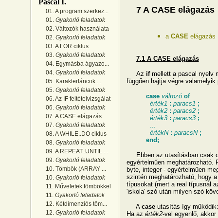
Pascal I.
7 A CASE elágazás
01. A program szerkez...
01.
Gyakorló feladatok
02. Változók használata
a
CASE
elágazás
02.
Gyakorló feladatok
03. A FOR ciklus
03.
Gyakorló feladatok
7.1 A CASE elágazás
04. Egymásba ágyazo...
04.
Gyakorló feladatok
Az
if
mellett a pascal nyelv 
függően hajtja végre valamelyik
05. Karakterláncok ...
05.
Gyakorló feladatok
case
változó
of
06. Az IF feltételvizsgálat
érték1
:
paracs1
;
06.
Gyakorló feladatok
érték2
:
paracs2
;
07. A CASE elágazás
érték3
:
paracs3
;
07.
Gyakorló feladatok
...
értékN
:
paracsN
;
08. A WHILE..DO ciklus
end;
08.
Gyakorló feladatok
09. A REPEAT..UNTIL ...
Ebben az utasításban csak oly
09.
Gyakorló feladatok
egyértelműen meghatározható. 
10. Tömbök (ARRAY ...
byte, integer - egyértelműen meg
szintén meghatározható, hogy a
10.
Gyakorló feladatok
típusokat (mert a real típusnál 
11. Műveletek tömbökkel
'iskola' szó után milyen szó köv
11.
Gyakorló feladatok
12. Kétdimenziós töm...
A
case
utasítás így működik
12.
Gyakorló feladatok
Ha az
érték2
-vel egyenlő, akkor